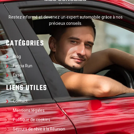
Restez informé et devenez un expert automobile grâce à nos
précieux conseils.
CATÉGORIES
Blog
Fascia Run
Exsel
LIENS UTILES
Contact
Mentions légales
Politique de cookies
Séjours de rêve à la Réunion