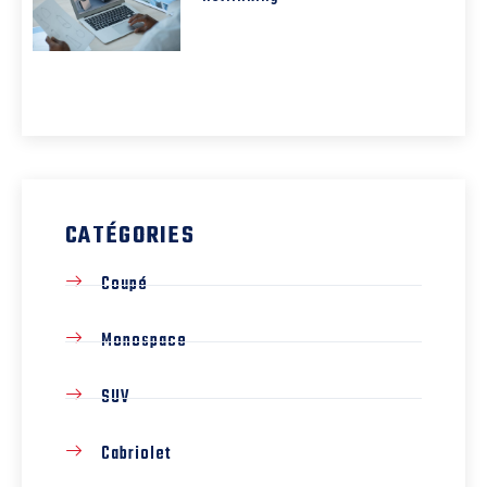
CATÉGORIES
Coupé
Monospace
SUV
Cabriolet