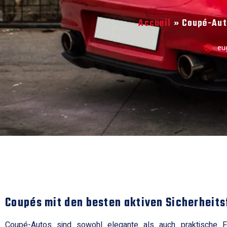
Accueil
»
Coupé-Aut
eu
Coupés mit den besten aktiven Sicherheit
Coupé-Autos sind sowohl elegante als auch praktische F