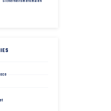
Sicherheitsmerkmalen
IES
pace
et