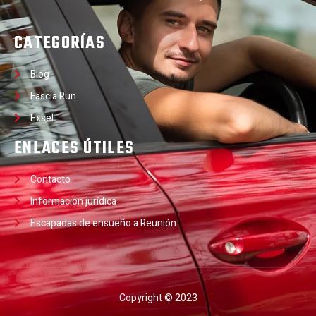
CATEGORÍAS
Blog
Fascia Run
Exsel
ENLACES ÚTILES
Contacto
Información jurídica
Escapadas de ensueño a Reunión
Copyright © 2023