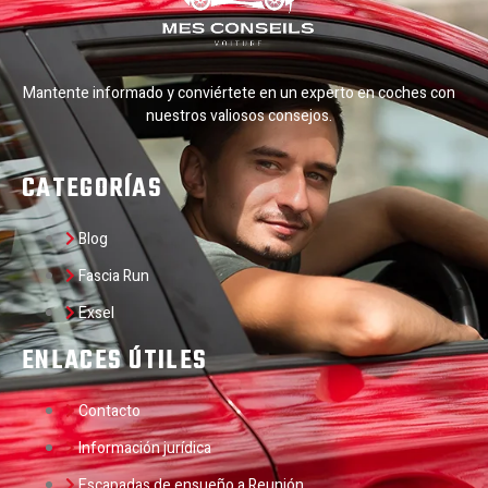
Mantente informado y conviértete en un experto en coches con
nuestros valiosos consejos.
CATEGORÍAS
Blog
Fascia Run
Exsel
ENLACES ÚTILES
Contacto
Información jurídica
Escapadas de ensueño a Reunión