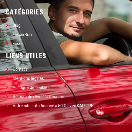
CATÉGORIES
Blog
Fascia Run
Exsel
LIENS UTILES
Contact
Mentions légales
Politique de cookies
Séjours de rêve à la Réunion
Votre site auto financé à 50 % avec KAP TPE